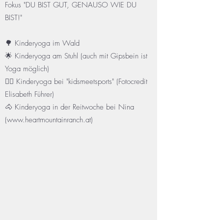
Fokus "DU BIST GUT, GENAUSO WIE DU
BIST!"
🌳 Kinderyoga im Wald
🌟 Kinderyoga am Stuhl (auch mit Gipsbein ist
Yoga möglich)
🤸‍♀️ Kinderyoga bei "kidsmeetsports" (Fotocredit
Elisabeth Führer)
🐴 Kinderyoga in der Reitwoche bei Nina
(
www.heartmountainranch.at
)